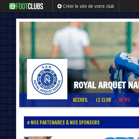
Créer le site de votre club
ROYAL ARQUET N
Passer
ACCUEIL
LE CLUB
NEWS
au
contenu
NOS PARTENAIRES & NOS SPONSORS