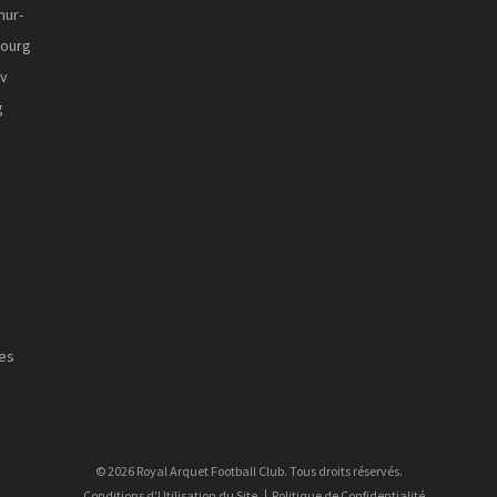
mur-
ourg
ov
g
es
© 2026 Royal Arquet Football Club. Tous droits réservés.
Conditions d'Utilisation du Site
Politique de Confidentialité