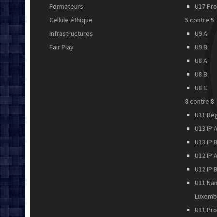
Formateurs
U17 Pr
Cellule éthique
5 contre 5
Infrastructures
U9 A
Fair Play
U9 B
U8 A
U8 B
U8 C
8 contre 8
U11 Re
U13 IP 
U13 IP 
U12 IP 
U12 IP 
U11 Na
Luxemb
U11 Pr