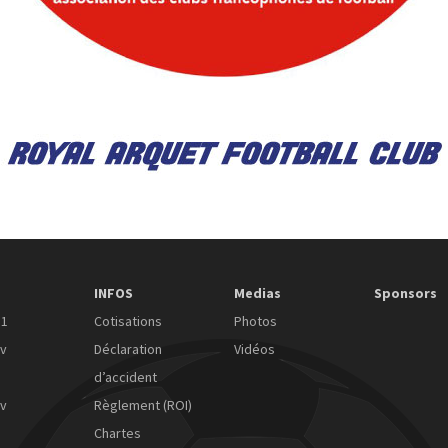
INFOS
Medias
Sponsors
11
Cotisations
Photos
ov
Déclaration
Vidéos
d’accident
ov
Règlement (ROI)
Chartes