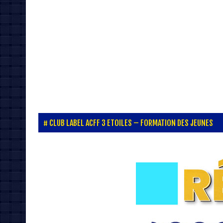
CLUB LABEL ACFF 3 ETOILES – FORMATION DES JEUNES