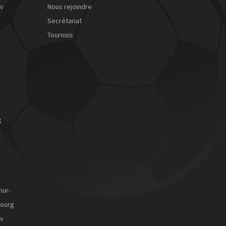
ov
Nous rejoindre
Secrétariat
Tournois
g
A
B
A
B
mur-
ourg
ov