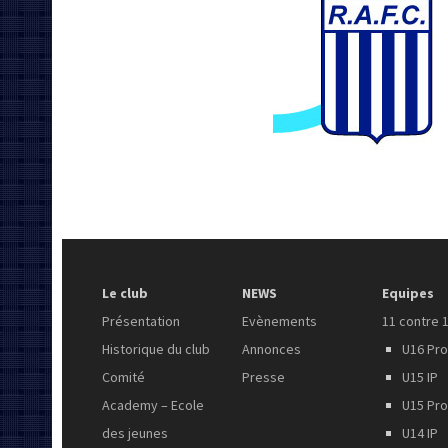
Le club
NEWS
Equipes
Présentation
Evènements
11 contre 
Historique du club
Annonces
U16 Pr
Comité
Presse
U15 IP
Academy – Ecole
U15 Pr
des jeunes
U14 IP