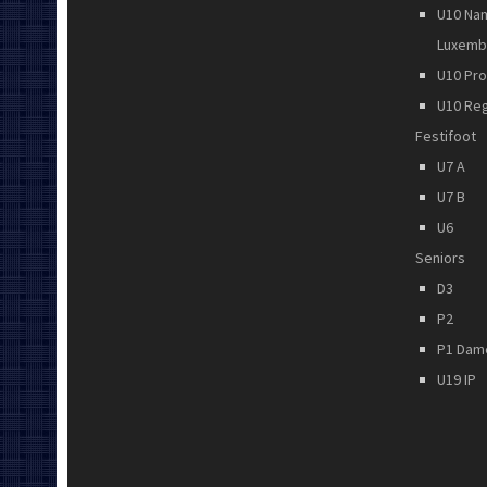
U10 Na
Luxemb
U10 Pr
U10 Re
Festifoot
U7 A
U7 B
U6
Seniors
D3
P2
P1 Dam
U19 IP